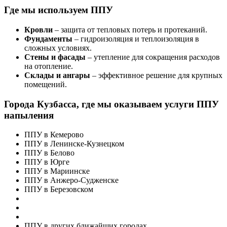
Где мы используем ППУ
Кровли
– защита от тепловых потерь и протеканий.
Фундаменты
– гидроизоляция и теплоизоляция в
сложных условиях.
Стены и фасады
– утепление для сокращения расходов
на отопление.
Склады и ангары
– эффективное решение для крупных
помещений.
Города Кузбасса, где мы оказываем услуги ППУ
напыления
ППУ в Кемерово
ППУ в Ленинске-Кузнецком
ППУ в Белово
ППУ в Юрге
ППУ в Мариинске
ППУ в Анжеро-Судженске
ППУ в Березовском
ППУ в Новокузнецке
ППУ в Томске
ППУ в Новосибирске
ППУ в других ближайших городах