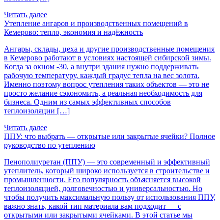
Читать далее
Утепление ангаров и производственных помещений в
Кемерово: тепло, экономия и надёжность
Ангары, склады, цеха и другие производственные помещения
в Кемерово работают в условиях настоящей сибирской зимы.
Когда за окном -30, а внутри здания нужно поддерживать
рабочую температуру, каждый градус тепла на вес золота.
Именно поэтому вопрос утепления таких объектов — это не
просто желание сэкономить, а реальная необходимость для
бизнеса. Одним из самых эффективных способов
теплоизоляции […]
Читать далее
ППУ: что выбрать — открытые или закрытые ячейки? Полное
руководство по утеплению
Пенополиуретан (ППУ) — это современный и эффективный
утеплитель, который широко используется в строительстве и
промышленности. Его популярность объясняется высокой
теплоизоляцией, долговечностью и универсальностью. Но
чтобы получить максимальную пользу от использования ППУ,
важно знать, какой тип материала вам подходит — с
открытыми или закрытыми ячейками. В этой статье мы