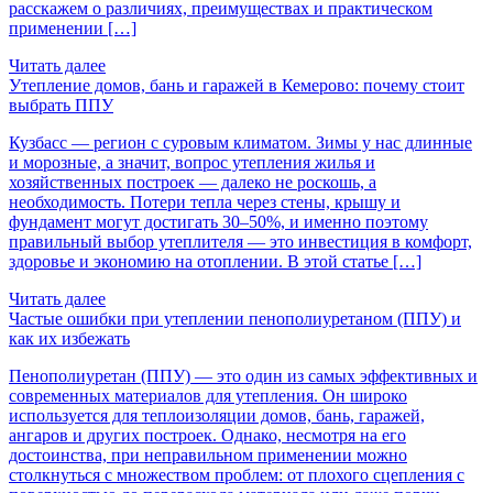
расскажем о различиях, преимуществах и практическом
применении […]
Читать далее
Утепление домов, бань и гаражей в Кемерово: почему стоит
выбрать ППУ
Кузбасс — регион с суровым климатом. Зимы у нас длинные
и морозные, а значит, вопрос утепления жилья и
хозяйственных построек — далеко не роскошь, а
необходимость. Потери тепла через стены, крышу и
фундамент могут достигать 30–50%, и именно поэтому
правильный выбор утеплителя — это инвестиция в комфорт,
здоровье и экономию на отоплении. В этой статье […]
Читать далее
Частые ошибки при утеплении пенополиуретаном (ППУ) и
как их избежать
Пенополиуретан (ППУ) — это один из самых эффективных и
современных материалов для утепления. Он широко
используется для теплоизоляции домов, бань, гаражей,
ангаров и других построек. Однако, несмотря на его
достоинства, при неправильном применении можно
столкнуться с множеством проблем: от плохого сцепления с